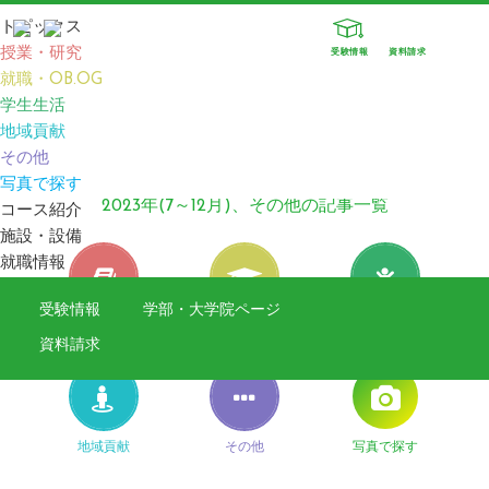
トピックス
授業・研究
受験情報
資料請求
就職・OB.OG
TOP
TOPICS
2023年(7～12月)、その他の記事一覧
学生生活
地域貢献
その他
TOPICS
写真で探す
2023年(7～12月)、その他の記事一覧
コース紹介
施設・設備
就職情報
受験情報
学部・大学院ページ
授業・研究
就職・OB.OG
学生生活
資料請求
地域貢献
その他
写真で探す