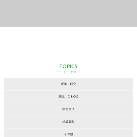
TOPICS
ー トピックス ー
授業・研究
就職・OB.OG
学生生活
地域貢献
その他