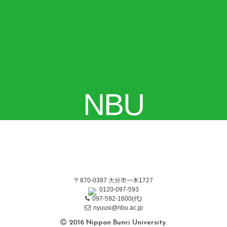
NBU
〒870-0397 大分市一木1727
0120-097-593
097-592-1600(代)
nyuusi@nbu.ac.jp
2016 Nippon Bunri University.