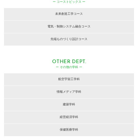
ー コーストピックス ー
未来創造工学コース
電気・制御システム融合コース
先端ものづくり設計コース
OTHER DEPT.
ー その他の学科 ー
航空宇宙工学科
情報メディア学科
建築学科
経営経済学科
保健医療学科