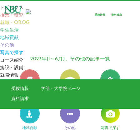
トピックス
授業・研究
受験情報
資料請求
就職・OB.OG
TOP
TOPICS
2023年(1～6月)、その他の記事一覧
学生生活
地域貢献
その他
TOPICS
写真で探す
2023年(1～6月)、その他の記事一覧
コース紹介
施設・設備
就職情報
受験情報
学部・大学院ページ
授業・研究
就職・OB.OG
学生生活
資料請求
地域貢献
その他
写真で探す