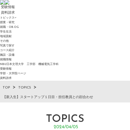
受験情報
資料請求
トピックス
授業・研究
就職・OB.OG
学生生活
地域貢献
その他
写真で探す
コース紹介
施設・設備
就職情報
NBU日本文理大学 工学部 機械電気工学科
受験情報
学部・大学院ページ
資料請求
TOP
TOPICS
【新入生】スタートアップ１日目・担任教員との顔合わせ
TOPICS
2024/04/05