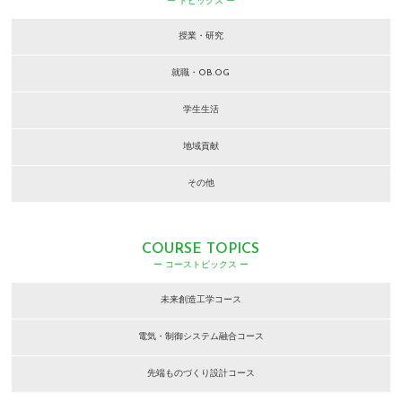
ー トピックス ー
授業・研究
就職・OB.OG
学生生活
地域貢献
その他
COURSE TOPICS
ー コーストピックス ー
未来創造工学コース
電気・制御システム融合コース
先端ものづくり設計コース