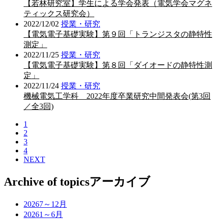
【若林研究室】学生による学会発表（電気学会マグネ
ティックス研究会）
2022/12/02
授業・研究
【電気電子基礎実験】第９回「トランジスタの静特性
測定」
2022/11/25
授業・研究
【電気電子基礎実験】第８回「ダイオードの静特性測
定」
2022/11/24
授業・研究
機械電気工学科 2022年度卒業研究中間発表会(第3回
／全3回)
1
2
3
4
NEXT
Archive of topics
アーカイブ
2026
7～12月
2026
1～6月