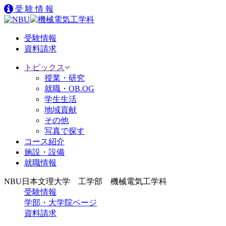
受
験
情
報
受験情報
資料請求
トピックス
授業・研究
就職・OB.OG
学生生活
地域貢献
その他
写真で探す
コース紹介
施設・設備
就職情報
NBU日本文理大学 工学部 機械電気工学科
受験情報
学部・大学院ページ
資料請求