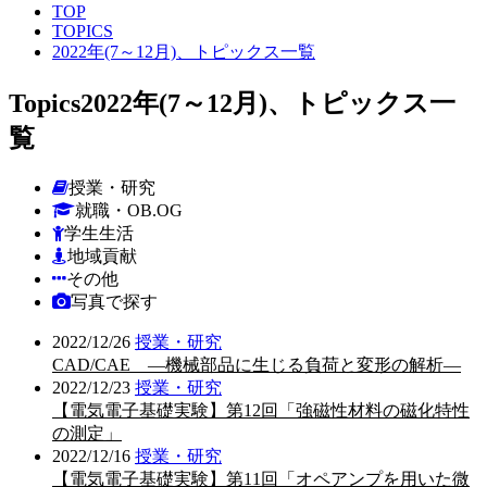
TOP
TOPICS
2022年(7～12月)、トピックス一覧
Topics
2022年(7～12月)、トピックス一
覧
授業・研究
就職・OB.OG
学生生活
地域貢献
その他
写真で探す
2022/12/26
授業・研究
CAD/CAE ―機械部品に生じる負荷と変形の解析―
2022/12/23
授業・研究
【電気電子基礎実験】第12回「強磁性材料の磁化特性
の測定」
2022/12/16
授業・研究
【電気電子基礎実験】第11回「オペアンプを用いた微