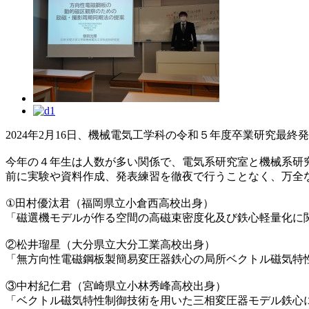
2024年2月16日、機械電気工学科の令和５年度卒業研究最終
今年の４年生は人数が多い関係で、電気系研究室と機械系研
前に実験や資料作成、発表練習を徹夜で行うことなく、万全
①田村優汰君（福岡県立小倉西高校出身）
「磁選機モデルが作る空間の高磁束密度化及び鉄心軽量化に
②松井瑠星（大分県立大分工業高校出身）
「無方向性電磁鋼板製簡易変圧器鉄心の局所ベクトル磁気特
③中村紀仁君（宮崎県立小林秀峰高校出身）
「ベクトル磁気特性制御技術を用いた三相変圧器モデル鉄心