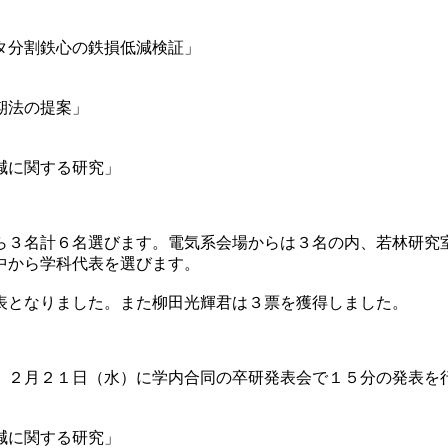
タ分割鉄心の鉄損低減検証」
期法の提案」
減に関する研究」
ら３名計６名選びます。電気系会場からは３名の内、若林研究
中から学科代表を選びます。
表となりました。また柳田光輝君は３票を獲得しました。
。２月２１日（水）に学内合同の卒研発表会で１５分の発表を
減に関する研究」