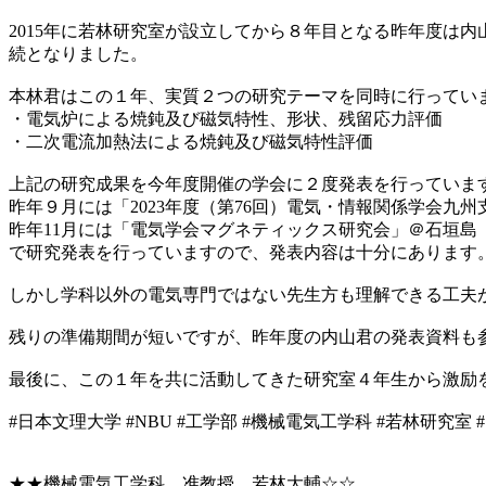
2015年に若林研究室が設立してから８年目となる昨年度は
続となりました。
本林君はこの１年、実質２つの研究テーマを同時に行ってい
・電気炉による焼鈍及び磁気特性、形状、残留応力評価
・二次電流加熱法による焼鈍及び磁気特性評価
上記の研究成果を今年度開催の学会に２度発表を行っていま
昨年９月には「2023年度（第76回）電気・情報関係学会九
昨年11月には「電気学会マグネティックス研究会」＠石垣島
で研究発表を行っていますので、発表内容は十分にあります
しかし学科以外の電気専門ではない先生方も理解できる工夫
残りの準備期間が短いですが、昨年度の内山君の発表資料も
最後に、この１年を共に活動してきた研究室４年生から激励
#日本文理大学 #NBU #工学部 #機械電気工学科 #若林研究室 
★★機械電気工学科 准教授 若林大輔☆☆