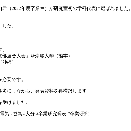
内山君（2022年度卒業生）が研究室初の学科代表に選ばれまし
ました。
す。
州支部連合大会」＠崇城大学（熊本）
（沖縄）
。
が必要です。
参考にしながら、発表資料を再構築します。
を受けました。
#電気 #磁気 #大分 #卒業研究発表 #卒業研究