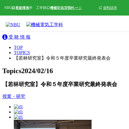
NBU日本文理大学 工学部 機械電気工学科
受験情報
学部・大学院ページ
資料請求
受
験
情
報
TOP
TOPICS
【若林研究室】令和５年度卒業研究最終発表会
Topics
2024/02/16
【若林研究室】令和５年度卒業研究最終発表会
授業・研究