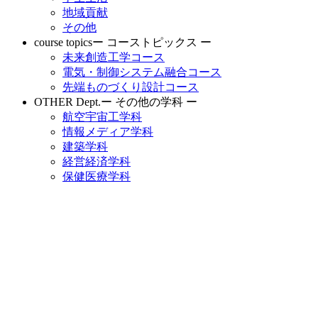
地域貢献
その他
course topics
ー コーストピックス ー
未来創造工学コース
電気・制御システム融合コース
先端ものづくり設計コース
OTHER Dept.
ー その他の学科 ー
航空宇宙工学科
情報メディア学科
建築学科
経営経済学科
保健医療学科