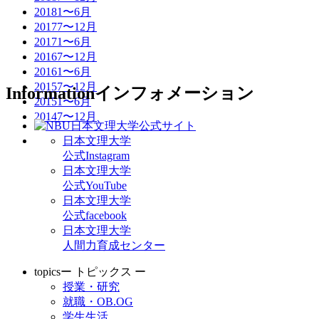
2018
1〜6月
2017
7〜12月
2017
1〜6月
2016
7〜12月
2016
1〜6月
2015
7〜12月
Information
インフォメーション
2015
1〜6月
2014
7〜12月
日本文理大学
公式Instagram
日本文理大学
公式YouTube
日本文理大学
公式facebook
日本文理大学
人間力育成センター
topics
ー トピックス ー
授業・研究
就職・OB.OG
学生生活