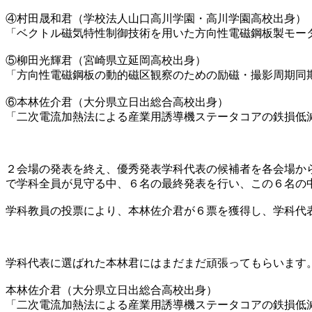
④村田晟和君（学校法人山口高川学園・高川学園高校出身）
「ベクトル磁気特性制御技術を用いた方向性電磁鋼板製モー
⑤柳田光輝君（宮崎県立延岡高校出身）
「方向性電磁鋼板の動的磁区観察のための励磁・撮影周期同
⑥本林佐介君（大分県立日出総合高校出身）
「二次電流加熱法による産業用誘導機ステータコアの鉄損低
２会場の発表を終え、優秀発表学科代表の候補者を各会場か
で学科全員が見守る中、６名の最終発表を行い、この６名の
学科教員の投票により、本林佐介君が６票を獲得し、学科代
学科代表に選ばれた本林君にはまだまだ頑張ってもらいます
本林佐介君（大分県立日出総合高校出身）
「二次電流加熱法による産業用誘導機ステータコアの鉄損低