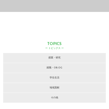
TOPICS
ー トピックス ー
授業・研究
就職・OB.OG
学生生活
地域貢献
その他