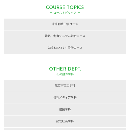
COURSE TOPICS
ー コーストピックス ー
未来創造工学コース
電気・制御システム融合コース
先端ものづくり設計コース
OTHER DEPT.
ー その他の学科 ー
航空宇宙工学科
情報メディア学科
建築学科
経営経済学科