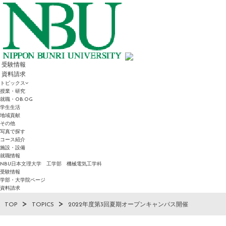
受験情報
資料請求
トピックス
授業・研究
就職・OB.OG
学生生活
地域貢献
その他
写真で探す
コース紹介
施設・設備
就職情報
NBU日本文理大学 工学部 機械電気工学科
受験情報
学部・大学院ページ
資料請求
TOP
TOPICS
2022年度第3回夏期オープンキャンパス開催